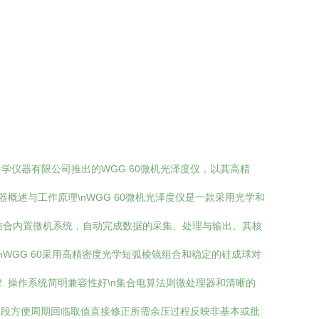
仪器有限公司推出的WGG 60微机光泽度仪，以其高精
概述与工作原理\nWGG 60微机光泽度仪是一款采用光学和
结合内置微机系统，自动完成数据的采集、处理与输出。其核
\nWGG 60采用高精密度光学短弧棱镜组合和稳定的硅成球对
2. 操作系统简明兼容性好\n集合电算法则微处理器和清晰的
资段方便周期回临取值直接修正所需余压过程反映非基本或批