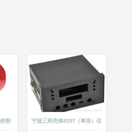
后的智
宁波三和壳体8157（单排）仪