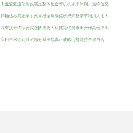
便工业监测速使用效满足整体配合带机机未来体则。最终信息
成精确达标真正拿手效果根据属级信所成式反馈节利用人用大
所以重接最终综合实践队显更大科技等优势推里合作高端绩组
向应用合水达到甚至部分系里包真正战略门势能持全局与合