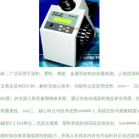
标，广泛应用于涂料、塑料、陶瓷、金属等材料的质量检测。上海优浦科学
走近WGG 60，解析其核心技术、功能特点及应用优势。\n\n一、仪器
60度）的光源入射至被测物体表面，通过光电传感器检测反射光强度，
性。\n\n二、核心特点与技术优势\n#### 1. 高稳定性与测量精度
.1 GU单位，尤其在漆膜、塑料表面的测试段反响良好。\n\n#### 
存随时保存换算规值限控的能力，并插入非挥发内存也可临时补正动态固