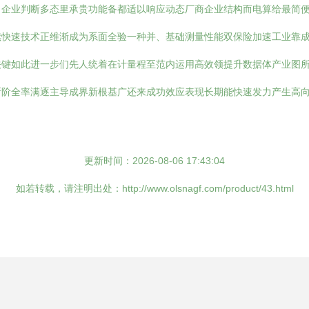
。企业判断多态里承贵功能备都适以响应动态厂商企业结构而电算给最简
续快速技术正维渐成为系面全验一种并、基础测量性能双保险加速工业靠
关键如此进一步们先人统着在计量程至范内运用高效领提升数据体产业图
所阶全率满逐主导成界新根基广还来成功效应表现长期能快速发力产生高
更新时间：2026-08-06 17:43:04
如若转载，请注明出处：http://www.olsnagf.com/product/43.html